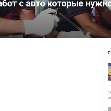
абот с авто которые нужн
П
С
и