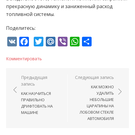
прекрасную динамику и заниженный расход
топливной системы.
Поделитесь:
VK
Facebook
Twitter
Mail.Ru
Viber
WhatsApp
Отправи
Комментировать
Навигация по записям
Предыдущая
Следующая запись
запись
КАК МОЖНО
УДАЛИТЬ
КАК НАУЧИТЬСЯ
НЕБОЛЬШИЕ
ПРАВИЛЬНО
ЦАРАПИНЫ НА
ДРИФТОВАТЬ НА
ЛОБОВОМ СТЕКЛЕ
МАШИНЕ
АВТОМОБИЛЯ