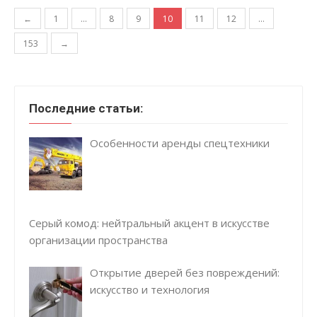
Навигация по записям
←
1
…
8
9
10
11
12
…
153
→
Последние статьи:
Особенности аренды спецтехники
Серый комод: нейтральный акцент в искусстве
организации пространства
Открытие дверей без повреждений:
искусство и технология