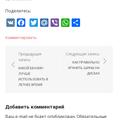
Поделитесь:
VK
Facebook
Twitter
Mail.Ru
Viber
WhatsApp
Отправи
Комментировать
Навигация по записям
Предыдущая
Следующая запись
запись
КАК ПРАВИЛЬНО
ХРАНИТЬ ШИНЫ НА
КАКОЙ БЕНЗИН
ДИСКАХ
ЛУЧШЕ
ИСПОЛЬЗОВАТЬ В
ЛЕТНЕЕ ВРЕМЯ
Добавить комментарий
Ваш e-mail не будет опубликован.
Обязательные