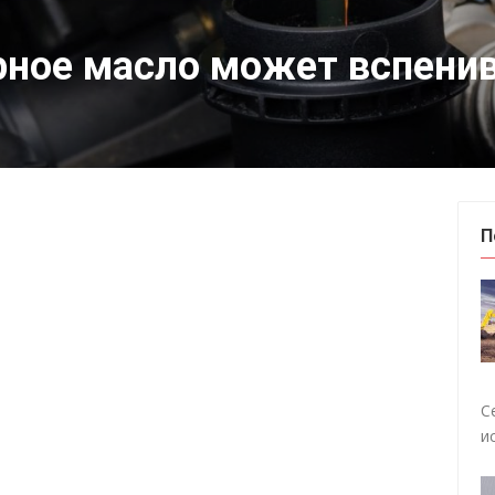
ное масло может вспени
П
С
и