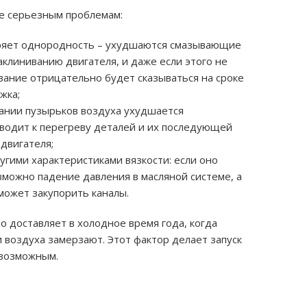
ее серьезным проблемам:
еряет однородность – ухудшаются смазывающие
заклиниванию двигателя, и даже если этого не
вание отрицательно будет сказываться на сроке
жка;
ании пузырьков воздуха ухудшается
иводит к перегреву деталей и их последующей
двигателя;
угими характеристиками вязкости: если оно
зможно падение давления в масляной системе, а
может закупорить каналы.
 доставляет в холодное время года, когда
воздуха замерзают. Этот фактор делает запуск
евозможным.