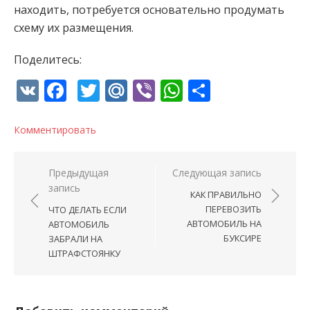
находить, потребуется основательно продумать
схему их размещения.
Поделитесь:
VK
Facebook
Twitter
Mail.Ru
Viber
WhatsApp
Отправи
Комментировать
Навигация по записям
Предыдущая
Следующая запись
запись
КАК ПРАВИЛЬНО
ПЕРЕВОЗИТЬ
ЧТО ДЕЛАТЬ ЕСЛИ
АВТОМОБИЛЬ НА
АВТОМОБИЛЬ
БУКСИРЕ
ЗАБРАЛИ НА
ШТРАФСТОЯНКУ