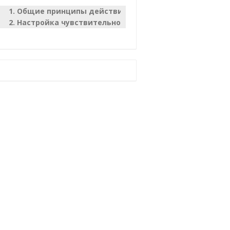
Общие принципы действия датчика, использование 
Настройка чувствительности G-сенсора