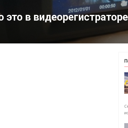
о это в видеорегистраторе
П
С
и